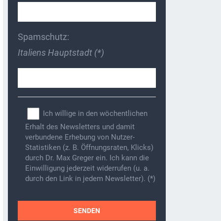
Spamschutz:
Italiens Hauptstadt (*)
Ich willige in den wöchentlichen
Erhalt des Newsletters und damit
verbundene Erhebung von Nutzer-
Statistiken (z. B. Öffnungsraten, Klicks)
durch Dr. Max Greger ein. Ich kann die
Einwilligung jederzeit widerrufen (u. a.
durch den Link in jedem Newsletter). (*)