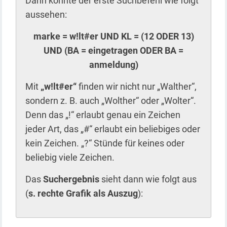
Dann könnte der erste Suchbefehl wie folgt
aussehen:
marke = w!lt#er UND KL = (12 ODER 13)
UND (BA = eingetragen ODER BA =
anmeldung)
Mit
„w!lt#er“
finden wir nicht nur „Walther“,
sondern z. B. auch „Wolther“ oder „Wolter“.
Denn das „!“ erlaubt genau ein Zeichen
jeder Art, das „#“ erlaubt ein beliebiges oder
kein Zeichen. „?“ Stünde für keines oder
beliebig viele Zeichen.
Das
Suchergebnis
sieht dann wie folgt aus
(
s. rechte Grafik als Auszug
):