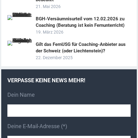
i
21. Mai 2026
v
BGH-Versäumnisurteil vom 12.02.2026 zu
e
Coaching (Beratung ist kein Fernunterricht)
:
19. März 2026
Gilt das FernUSG für Coaching-Anbieter aus
der Schweiz (oder Liechtenstein)?
22. Dezember 2025
VERPASSE KEINE NEWS MEHR!
Dein Name
Deine E-Mail-Adresse (*)