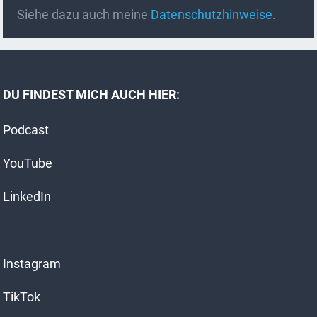
A
Siehe dazu auch meine
Datenschutzhinweise
.
l
t
e
r
DU FINDEST MICH AUCH HIER:
n
a
Podcast
t
i
YouTube
v
e
LinkedIn
:
Instagram
TikTok