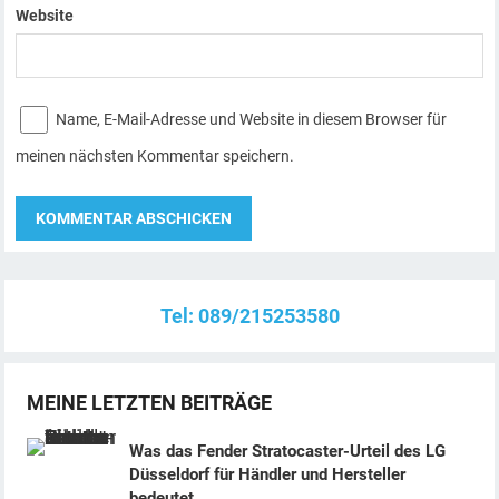
Website
Name, E-Mail-Adresse und Website in diesem Browser für
meinen nächsten Kommentar speichern.
A
l
Tel: 089/215253580
t
e
r
MEINE LETZTEN BEITRÄGE
n
Was das Fender Stratocaster-Urteil des LG
a
Düsseldorf für Händler und Hersteller
t
bedeutet