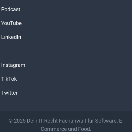
a
Podcast
t
i
YouTube
v
e
LinkedIn
:
Instagram
TikTok
Twitter
© 2025
Dein IT-Recht Fachanwalt für Software, E-
Commerce und Food.