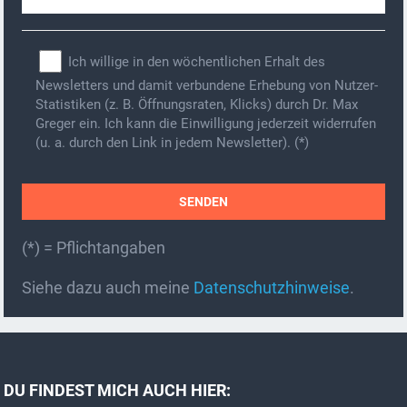
Ich willige in den wöchentlichen Erhalt des
Newsletters und damit verbundene Erhebung von Nutzer-
Statistiken (z. B. Öffnungsraten, Klicks) durch Dr. Max
Greger ein. Ich kann die Einwilligung jederzeit widerrufen
(u. a. durch den Link in jedem Newsletter). (*)
(*) = Pflichtangaben
A
Siehe dazu auch meine
Datenschutzhinweise
.
l
t
e
r
DU FINDEST MICH AUCH HIER:
n