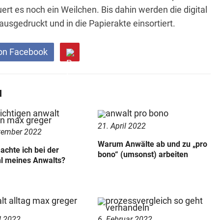
rt es noch ein Weilchen. Bis dahin werden die digital
ausgedruckt und in die Papierakte einsortiert.
on Facebook
N
21. April 2022
tember 2022
Warum Anwälte ab und zu „pro
achte ich bei der
bono“ (umsonst) arbeiten
l meines Anwalts?
l 2022
6. Februar 2022