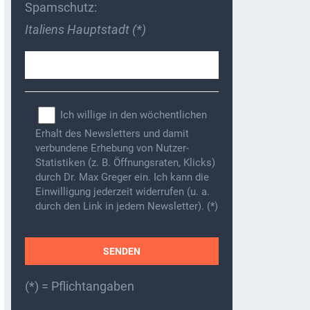
Spamschutz:
Italiens Hauptstadt (*)
Ich willige in den wöchentlichen
Erhalt des Newsletters und damit
verbundene Erhebung von Nutzer-
Statistiken (z. B. Öffnungsraten, Klicks)
durch Dr. Max Greger ein. Ich kann die
Einwilligung jederzeit widerrufen (u. a.
durch den Link in jedem Newsletter). (*)
(*) = Pflichtangaben