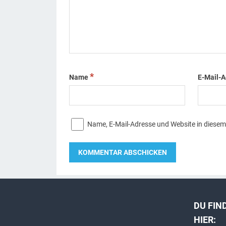
*
Name
E-Mail-
Name, E-Mail-Adresse und Website in diese
A
l
t
DU FIN
e
HIER: