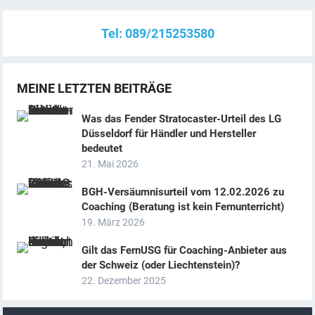
l
Tel: 089/215253580
t
e
r
MEINE LETZTEN BEITRÄGE
n
Was das Fender Stratocaster-Urteil des LG
a
Düsseldorf für Händler und Hersteller
t
bedeutet
i
21. Mai 2026
v
BGH-Versäumnisurteil vom 12.02.2026 zu
e
Coaching (Beratung ist kein Fernunterricht)
:
19. März 2026
Gilt das FernUSG für Coaching-Anbieter aus
der Schweiz (oder Liechtenstein)?
22. Dezember 2025