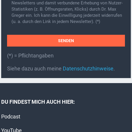
Newsletters und damit verbundene Erhebung von Nutzer-
Statistiken (z. B. Öffnungsraten, Klicks) durch Dr. Max
Greger ein. Ich kann die Einwilligung jederzeit widerrufen
(u. a. durch den Link in jedem Newsletter). (*)
(*) = Pflichtangaben
A
Siehe dazu auch meine
Datenschutzhinweise
.
l
t
e
r
DU FINDEST MICH AUCH HIER:
n
a
Podcast
t
i
YouTube