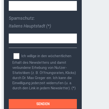
Spamschutz:
Italiens Hauptstadt (*)
Ich willige in den wöchentlichen
Erhalt des Newsletters und damit
verbundene Erhebung von Nutzer-
Statistiken (z. B. Öffnungsraten, Klicks)
durch Dr. Max Greger ein. Ich kann die
Einwilligung jederzeit widerrufen (u. a.
durch den Link in jedem Newsletter). (*)