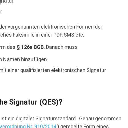
gnatur
r
ei der vorgenannten elektronischen Formen der
aches Faksimile in einer PDF, SMS etc.
orm des
§ 126a BGB
. Danach muss
nen Namen hinzufügen
t einer qualifizierten elektronischen Signatur
che Signatur (QES)?
ur ist ein digitaler Signaturstandard. Genau genommen
Verordnung Nr. 910/2014
) geregelte Form eines