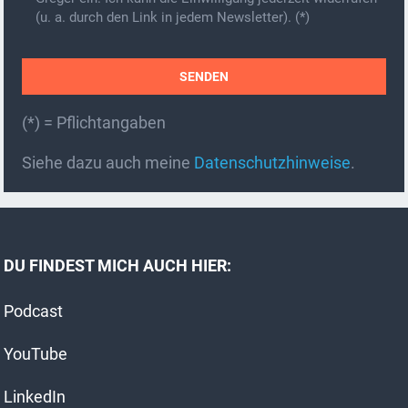
(u. a. durch den Link in jedem Newsletter). (*)
(*) = Pflichtangaben
A
Siehe dazu auch meine
Datenschutzhinweise
.
l
t
e
r
DU FINDEST MICH AUCH HIER:
n
a
Podcast
t
i
YouTube
v
e
LinkedIn