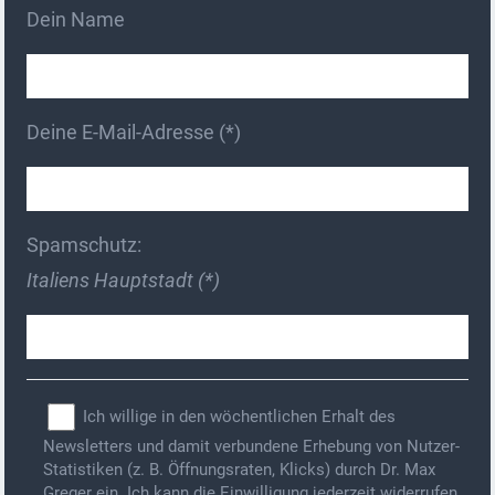
Dein Name
Deine E-Mail-Adresse (*)
Spamschutz:
Italiens Hauptstadt (*)
Ich willige in den wöchentlichen Erhalt des
Newsletters und damit verbundene Erhebung von Nutzer-
Statistiken (z. B. Öffnungsraten, Klicks) durch Dr. Max
Greger ein. Ich kann die Einwilligung jederzeit widerrufen