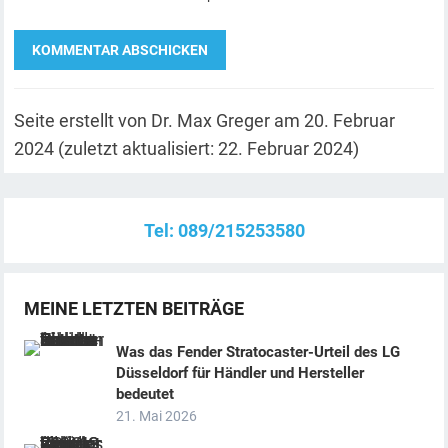
A
l
Seite erstellt von Dr. Max Greger am 20. Februar
t
2024 (zuletzt aktualisiert: 22. Februar 2024)
e
r
Tel: 089/215253580
n
a
t
MEINE LETZTEN BEITRÄGE
i
v
Was das Fender Stratocaster-Urteil des LG
Düsseldorf für Händler und Hersteller
e
bedeutet
:
21. Mai 2026