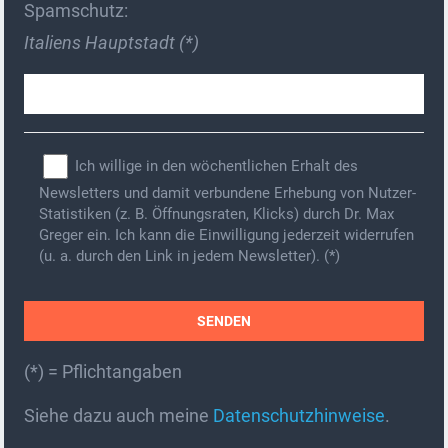
Spamschutz:
Italiens Hauptstadt (*)
Ich willige in den wöchentlichen Erhalt des
Newsletters und damit verbundene Erhebung von Nutzer-
Statistiken (z. B. Öffnungsraten, Klicks) durch Dr. Max
Greger ein. Ich kann die Einwilligung jederzeit widerrufen
(u. a. durch den Link in jedem Newsletter). (*)
(*) = Pflichtangaben
A
Siehe dazu auch meine
Datenschutzhinweise
.
l