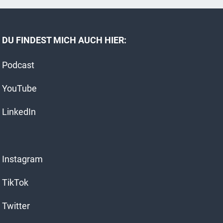
t
e
r
DU FINDEST MICH AUCH HIER:
n
a
Podcast
t
i
YouTube
v
e
LinkedIn
:
Instagram
TikTok
Twitter